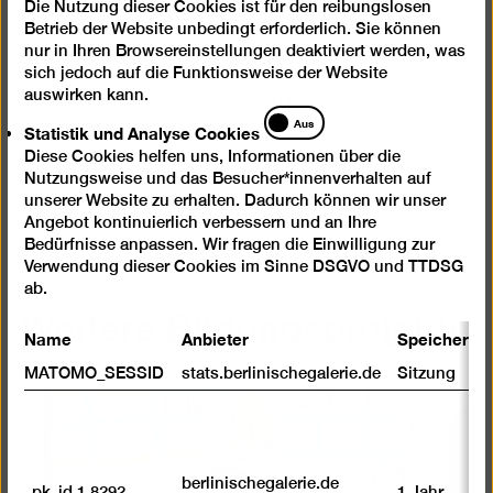
Die Nutzung dieser Cookies ist für den reibungslosen
Cookies
Fotografie und Architektur, seinen Besucher*innen die
Betrieb der Website unbedingt erforderlich. Sie können
Wahrnehmung von Kunst durch mehrere Sinne. Davon
nur in Ihren Browsereinstellungen deaktiviert werden, was
sich jedoch auf die Funktionsweise der Website
profitierten vor allem Menschen mit
auswirken kann.
Seheinschränkungen, auf deren Bedürfnisse
Statistik
Aus
bundesweit mit diesem Aktionstag hingewiesen
Statistik und Analyse Cookies
und
wurde.
Diese Cookies helfen uns, Informationen über die
Analyse
Die Tastführung in der Berlinischen Galerie fand in
Nutzungsweise und das Besucher*innenverhalten auf
Cookies
Zusammenarbeit mit dem Allgemeinen Blinden- und
unserer Website zu erhalten. Dadurch können wir unser
Angebot kontinuierlich verbessern und an Ihre
Sehbehindertenverein Berlin (ABSV) statt.
Bedürfnisse anpassen. Wir fragen die Einwilligung zur
Verwendung dieser Cookies im Sinne DSGVO und TTDSG
ab.
Weitere Bildungsprojekte
Name
Anbieter
Speicherda
MATOMO_SESSID
stats.berlinischegalerie.de
Sitzung
berlinischegalerie.de
_pk_id.1.8292
1 Jahr