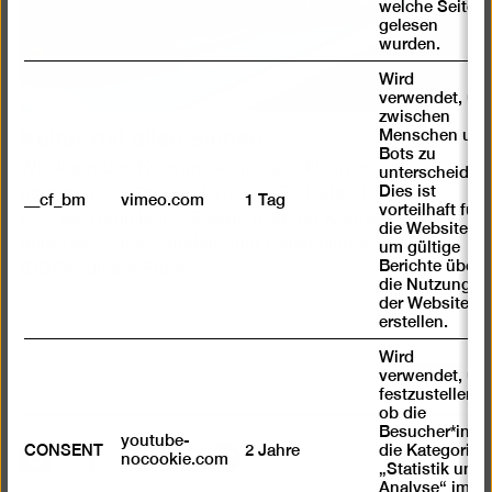
welche Seiten
gelesen
wurden.
Wird
verwendet, um
zwischen
Kultur mit allen Sinnen
Menschen und
Bots zu
Wie kann das Kunstmuseum ein inklusiver,
unterscheiden.
Dies ist
barrierefreier Ort werden? Seit Frühjahr 2015 nähert
__cf_bm
vimeo.com
1 Tag
vorteilhaft für
sich die Berlinische Galerie in enger Kooperation mit
die Website,
dem Deutschen Blinden- und Sehbehindertenverband
um gültige
Berichte über
(DBSV) dieser Frage.
die Nutzung
der Website zu
erstellen.
Wird
verwendet, um
Nach
festzustellen ,
oben
ob die
scrolle
Besucher*in
youtube-
CONSENT
2 Jahre
die Kategorie
Instagram
Facebook
Spotify
YouTube
nocookie.com
„Statistik und
Analyse“ im