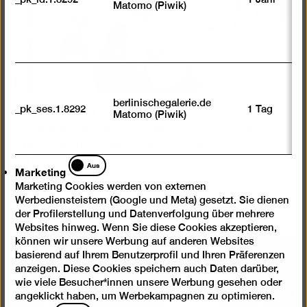
Matomo (Piwik)
Dada ist hier!
berlinischegalerie.de
_pk_ses.1.8292
1 Tag
Matomo (Piwik)
Für zwei Monate während der Ausstellung "Dada
Afrika! Dialog mit dem Fremden" stellte die
Berlinische Galerie Kindern, Jugendlichen und
Marketing
Aus
Marketing
Familien einen eigenen Ausstellungsraum zur
Marketing Cookies werden von externen
Verfügung.
Werbediensteistern (Google und Meta) gesetzt. Sie dienen
der Profilerstellung und Datenverfolgung über mehrere
Websites hinweg. Wenn Sie diese Cookies akzeptieren,
können wir unsere Werbung auf anderen Websites
basierend auf Ihrem Benutzerprofil und Ihren Präferenzen
anzeigen. Diese Cookies speichern auch Daten darüber,
wie viele Besucher*innen unsere Werbung gesehen oder
angeklickt haben, um Werbekampagnen zu optimieren.