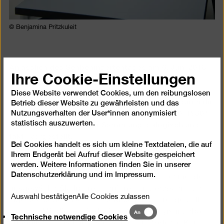
© Benjamina Pritzkuleit
Anlässlich des Sehbehindertentages am 6. Juni 2018
Ihre Cookie-Einstellungen
hat die Berlinische Galerie Besucher*innen mit und
ohne Seheinschränkungen ein besonderes
Diese Website verwendet Cookies, um den reibungslosen
Kunsterlebnis geboten: Bei einem Rundgang durch die
Betrieb dieser Website zu gewährleisten und das
Sammlungspräsentation "Kunst in Berlin 1880–1980"
Nutzungsverhalten der User*innen anonymisiert
wurden Hauptwerke der Sammlung dialogisch und
statistisch auszuwerten.
taktil vorgestellt.
Bei Cookies handelt es sich um kleine Textdateien, die auf
Ihrem Endgerät bei Aufruf dieser Website gespeichert
werden. Weitere Informationen finden Sie in unserer
Datenschutzerklärung
und im
Impressum
.
Als besonderes Highlight durften alle Teilnehmenden
ausgewählte Skulpturen berühren und ertasten, die
Auswahl bestätigen
Alle Cookies zulassen
eigens aus dem Depot des Museums bereitgestellt
Technische
wurden. Mit diesem inklusiven Vermittlungsangebot
An
Technische notwendige Cookies
notwendige
ermöglichte das Landesmuseum für Moderne Kunst,