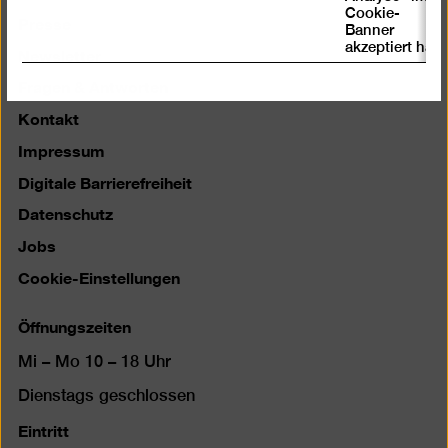
Cookie-
Presse
Banner
akzeptiert hat
Newsletter
Fragen & Antworten
Kontakt
Impressum
Digitale Barrierefreiheit
Datenschutz
Jobs
Cookie-Einstellungen
Öffnungszeiten
Mi – Mo 10 – 18 Uhr
Dienstags geschlossen
Eintritt