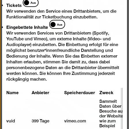
Tickets
Aus
Tickets
Wir verwenden den Service eines Drittanbieters, um die
Funktionalität zur Ticketbuchung einzubetten.
Eingebettete
Aus
Eingebettete Inhalte
Inhalte
Wir verwenden Services von Drittanbietern (Spotify,
YouTube und Vimeo), um externe Inhalte (Video- und
Stadtteilmütter
Audioplayer) einzubetten. Die Einbettung erfolgt für eine
möglichst benutzer*innenfreundliche Darstellung und
Exemplarisch für die Öffnung der Berlinischen Galerie
Bedienung der Inhalte. Wenn Sie das Einbetten externer
und ihrer Kunstvermittlung in den Stadtraum steht die
Inhalten erlauben, stimmen Sie damit zu, dass dabei
Kooperation mit den Stadtteilmüttern Friedrichshain-
personenbezogene Daten an die Drittanbieter übermittelt
Kreuzberg.
werden können. Sie können Ihre Zustimmung jederzeit
rückgängig machen.
Name
Anbieter
Speicherdauer
Zweck
Sammelt
Daten über
Besuche auf
der Website,
vuid
399 Tage
vimeo.com
wie zum
Beispiel