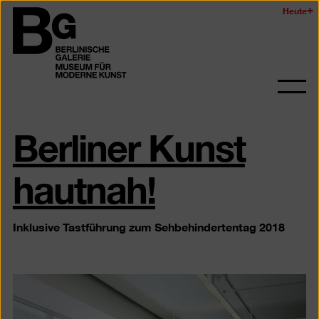
Zum
Heute
Logo
Seiteninhalt
der
springen
Berlinischen
Galerie
Navi
auf-
Berliner Kunst
und
zukl
hautnah!
Inklusive Tastführung zum Sehbehindertentag 2018