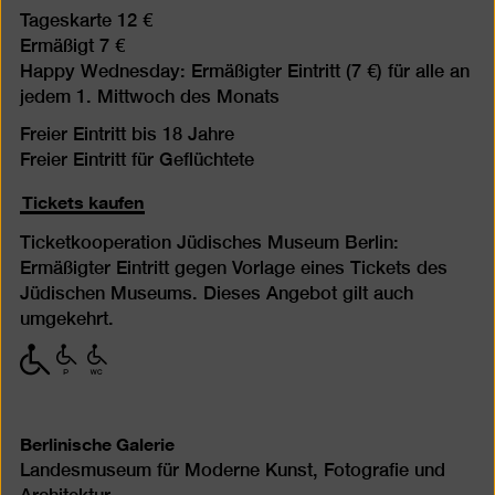
Tageskarte 12 €
Ermäßigt 7 €
Happy Wednesday: Ermäßigter Eintritt (7 €) für alle an
jedem 1. Mittwoch des Monats
Freier Eintritt bis 18 Jahre
Freier Eintritt für Geflüchtete
Tickets kaufen
Ticketkooperation Jüdisches Museum Berlin:
Ermäßigter Eintritt gegen Vorlage eines Tickets des
Jüdischen Museums. Dieses Angebot gilt auch
umgekehrt.
mit
mit
mit
eingeschränkter
eingeschränkter
eingeschränkter
Mobilität
Mobilität
Mobilität
(P)
(WC)
Berlinische Galerie
Landesmuseum für Moderne Kunst, Fotografie und