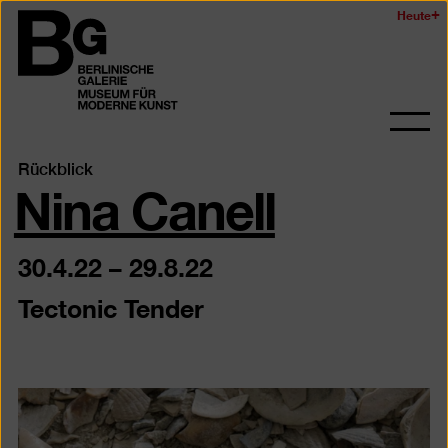
Zum
Heute
Logo
Seiteninhalt
der
springen
Berlinischen
Galerie
Navi
auf-
Nina Canell
Rückblick
und
zukl
30.4.22
–
29.8.22
Tectonic Tender