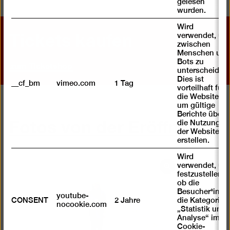
gelesen
wurden.
Wird
Tickets kaufen
verwendet, um
zwischen
Menschen und
Bots zu
zum Ticketshop
unterscheiden.
Dies ist
__cf_bm
vimeo.com
1 Tag
vorteilhaft für
die Website,
um gültige
Fotos von der Eröffnung
Berichte über
die Nutzung
der Website zu
erstellen.
Wird
verwendet, um
Bild
festzustellen ,
in
ob die
Besucher*in
einer
youtube-
CONSENT
2 Jahre
die Kategorie
Lightbox
nocookie.com
„Statistik und
öffnen
Analyse“ im
Cookie-