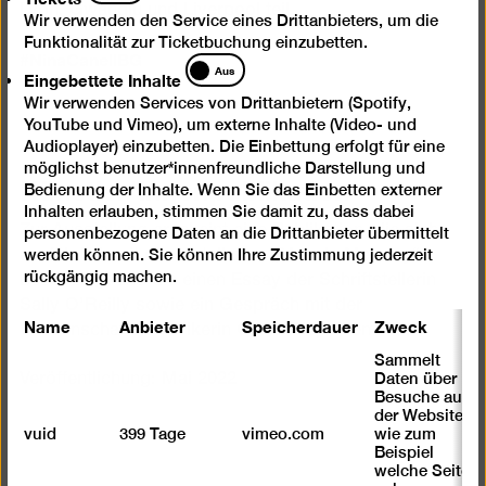
Lyon, Gwangju und Liverpool teil.
Wir verwenden den Service eines Drittanbieters, um die
Funktionalität zur Ticketbuchung einzubetten.
#NinaCanellBG
Eingebettete
Aus
Eingebettete Inhalte
Inhalte
Wir verwenden Services von Drittanbietern (Spotify,
YouTube und Vimeo), um externe Inhalte (Video- und
Audioplayer) einzubetten. Die Einbettung erfolgt für eine
möglichst benutzer*innenfreundliche Darstellung und
Künstler*innenpublikation
Bedienung der Inhalte. Wenn Sie das Einbetten externer
Inhalten erlauben, stimmen Sie damit zu, dass dabei
Zur Ausstellung erscheint eine Publikation, die sich
personenbezogene Daten an die Drittanbieter übermittelt
ausführlich mit der Installation „Muscle Memory“
werden können. Sie können Ihre Zustimmung jederzeit
rückgängig machen.
beschäftigt und die einen Essay der Schriftstellerin
Sally O’Reilly sowie ein Gespräch mit der
Name
Anbieter
Speicherdauer
Zweck
Wissenschaftshistorikerin Giulia Rispoli enthält.
Sammelt
Daten über
Veröffentlichung: Mai 2022
Besuche auf
der Website,
vuid
399 Tage
vimeo.com
wie zum
Beispiel
welche Seiten