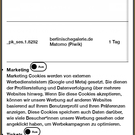
Nina Canell / Robin Watkins, Energy Budget, Video
Still, 2017-2018
berlinischegalerie.de
_pk_ses.1.8292
1 Tag
Matomo (Piwik)
Biografie
Marketing
Aus
Marketing
Nina Canell wurde 1979 in Växjö (Schweden) geboren,
Marketing Cookies werden von externen
Werbediensteistern (Google und Meta) gesetzt. Sie dienen
studierte in Dublin und lebt in Berlin.
der Profilerstellung und Datenverfolgung über mehrere
Websites hinweg. Wenn Sie diese Cookies akzeptieren,
Ausgewählte Einzelausstellungen: S.M.A.K, Gent; The
können wir unsere Werbung auf anderen Websites
Artist‘s Institute, New York (mit Milford Graves);
basierend auf Ihrem Benutzerprofil und Ihren Präferenzen
Moderna Museet, Stockholm; Arko Art Center, Seoul;
anzeigen. Diese Cookies speichern auch Daten darüber,
Camden Arts Centre, London; Hamburger Bahnhof
wie viele Besucher*innen unsere Werbung gesehen oder
Berlin (mit Rolf Julius) und Fridericianum, Kassel.
angeklickt haben, um Werbekampagnen zu optimieren.
Tickets
Canell nahm an den Biennalen in Venedig, Sydney,
Aus
Tickets