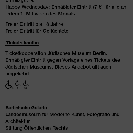
Ermäßigt 7 €
Happy Wednesday: Ermäßigter Eintritt (7 €) für alle an
jedem 1. Mittwoch des Monats
Freier Eintritt bis 18 Jahre
Freier Eintritt für Geflüchtete
Tickets kaufen
Ticketkooperation Jüdisches Museum Berlin:
Ermäßigter Eintritt gegen Vorlage eines Tickets des
Jüdischen Museums. Dieses Angebot gilt auch
umgekehrt.
mit
mit
mit
eingeschränkter
eingeschränkter
eingeschränkter
Mobilität
Mobilität
Mobilität
(P)
(WC)
Berlinische Galerie
Landesmuseum für Moderne Kunst, Fotografie und
Architektur
Stiftung Öffentlichen Rechts