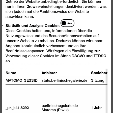
einer
Betrieb der Website unbedingt erforderlich. Sie können
nur in Ihren Browsereinstellungen deaktiviert werden, was
Lightb
sich jedoch auf die Funktionsweise der Website
öffnen
auswirken kann.
Statistik
Aus
Statistik und Analyse Cookies
und
Diese Cookies helfen uns, Informationen über die
Analyse
Nutzungsweise und das Besucher*innenverhalten auf
Cookies
unserer Website zu erhalten. Dadurch können wir unser
Angebot kontinuierlich verbessern und an Ihre
Bedürfnisse anpassen. Wir fragen die Einwilligung zur
Verwendung dieser Cookies im Sinne DSGVO und TTDSG
ab.
Ausstellungsansicht „Nina Canell. Tectonic Tender“
© Foto: Nick Ash
Name
Anbieter
Speicherda
MATOMO_SESSID
stats.berlinischegalerie.de
Sitzung
Bild
in
einer
Lightb
berlinischegalerie.de
_pk_id.1.8292
1 Jahr
öffnen
Matomo (Piwik)