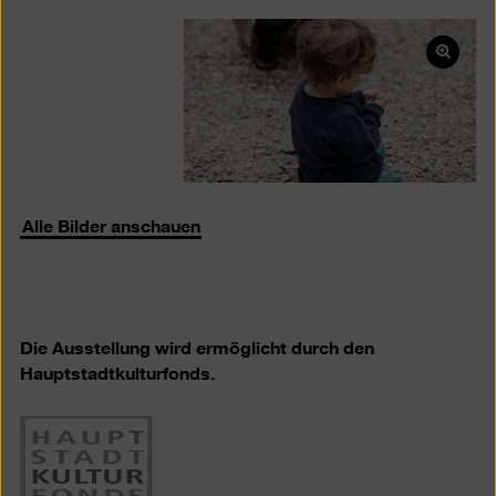
Bild
in
einer
Lightb
öffnen
Alle Bilder anschauen
Die Ausstellung wird ermöglicht durch den
Hauptstadtkulturfonds.