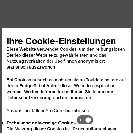
Die Ausstellung zeigt mehrere skulpturale Arbeiten
Ihre Cookie-Einstellungen
von Canell sowie ein Video, das in Zusammenarbeit
mit ihrem langjährigen Kooperationspartner Robin
Diese Website verwendet Cookies, um den reibungslosen
Watkins entstanden ist. Mit Blick auf die Schnittstellen
Betrieb dieser Website zu gewährleisten und das
zwischen Mineralien, Tieren, Energien und
Nutzungsverhalten der User*innen anonymisiert
Technologien reflektiert „Tectonic Tender“ die
statistisch auszuwerten.
Auseinandersetzung der Künstlerin mit Dauer und
Bei Cookies handelt es sich um kleine Textdateien, die auf
Zirkulation als grundlegende bildhauerische Mittel.
Ihrem Endgerät bei Aufruf dieser Website gespeichert
werden. Weitere Informationen finden Sie in unserer
Datenschutzerklärung
und im
Impressum
.
Auswahl bestätigen
Alle Cookies zulassen
Technische
An
Bild
Technische notwendige Cookies
notwendige
in
Die Nutzung dieser Cookies ist für den reibungslosen
Cookies