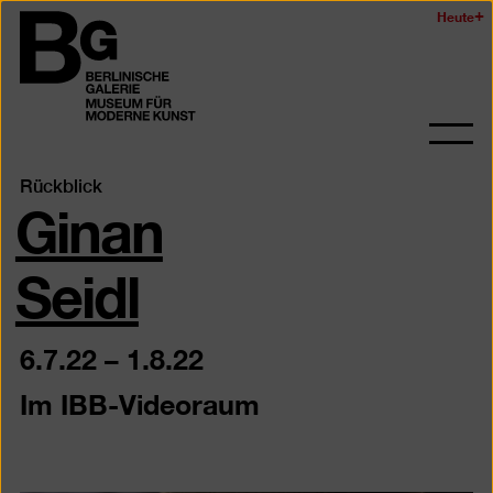
Zum
Heute
Logo
Seiteninhalt
der
springen
Berlinischen
Galerie
Navi
auf-
Ginan
Rückblick
und
zukl
Seidl
6.7.22
–
1.8.22
Im IBB-Videoraum