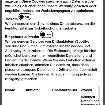
als Frau zurückkehren. Ebenfalls erzählt wird die
anzeigen. Diese Cookies speichern auch Daten darüber,
wie viele Besucher*innen unsere Werbung gesehen oder
Geschichte von Elaha Soroor, einer erfolgreichen
angeklickt haben, um Werbekampagnen zu optimieren.
afghanischen Sängerin, die inzwischen in London lebt.
Tickets
Aus
Sie hatte sich in ihrer Jugend als Junge verkleidet, um
Tickets
temporär freier agieren zu können. Die Arbeit
Wir verwenden den Service eines Drittanbieters, um die
beleuchtet komplexe Fragen nach Geschlecht,
Funktionalität zur Ticketbuchung einzubetten.
Eingebettete
Identität und persönlicher Freiheit in der afghanischen
Aus
Eingebettete Inhalte
Inhalte
Gesellschaft vor der Machtübernahme der Taliban im
Wir verwenden Services von Drittanbietern (Spotify,
Jahr 2021.
YouTube und Vimeo), um externe Inhalte (Video- und
Audioplayer) einzubetten. Die Einbettung erfolgt für eine
möglichst benutzer*innenfreundliche Darstellung und
Bedienung der Inhalte. Wenn Sie das Einbetten externer
Inhalten erlauben, stimmen Sie damit zu, dass dabei
personenbezogene Daten an die Drittanbieter übermittelt
werden können. Sie können Ihre Zustimmung jederzeit
Biografie
rückgängig machen.
Ginan Seidl wurde 1984 in Berlin geboren. Sie
Name
Anbieter
Speicherdauer
Zweck
studierte Kunst mit Schwerpunkt auf Skulptur und
Sammelt
Neue Medien in Halle, Berlin und Mexiko. Ihre
Daten über
Arbeiten wurden unter anderem im NRW Forum, Düs-
Besuche auf