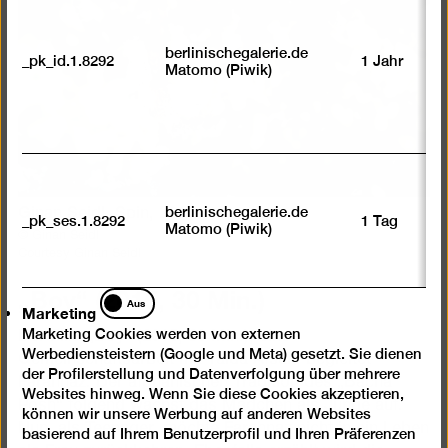
berlinischegalerie.de
_pk_id.1.8292
1 Jahr
Matomo (Piwik)
berlinischegalerie.de
Ginan Seidl, Spin, 2017
_pk_ses.1.8292
1 Tag
Matomo (Piwik)
© Ginan Seidl
Courtesy Ginan Seidl
„Boy“ (2015, 30 Min.)
Marketing
Aus
Marketing
Marketing Cookies werden von externen
Der Film „Boy“ (2015, 30 Min.), eine
Werbediensteistern (Google und Meta) gesetzt. Sie dienen
Gemeinschaftsarbeit mit Yalda Afsah, begleitet
der Profilerstellung und Datenverfolgung über mehrere
Farahnaz. Der afghanischen Tradition des „Bacha
Websites hinweg. Wenn Sie diese Cookies akzeptieren,
Posh“ folgend wächst das Mädchen als Junge auf.
können wir unsere Werbung auf anderen Websites
Nun, als Teenager, möchte Farahnaz nicht in ein Leben
basierend auf Ihrem Benutzerprofil und Ihren Präferenzen