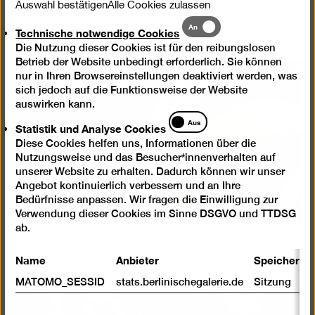
Auswahl bestätigen
Alle Cookies zulassen
an den Randzonen unseres Wissens bewegt.
Technische
An
Technische notwendige Cookies
notwendige
Die Nutzung dieser Cookies ist für den reibungslosen
Cookies
Betrieb der Website unbedingt erforderlich. Sie können
nur in Ihren Browsereinstellungen deaktiviert werden, was
sich jedoch auf die Funktionsweise der Website
auswirken kann.
Statistik
Aus
Statistik und Analyse Cookies
und
Diese Cookies helfen uns, Informationen über die
Analyse
Nutzungsweise und das Besucher*innenverhalten auf
Cookies
unserer Website zu erhalten. Dadurch können wir unser
Angebot kontinuierlich verbessern und an Ihre
Bedürfnisse anpassen. Wir fragen die Einwilligung zur
Verwendung dieser Cookies im Sinne DSGVO und TTDSG
ab.
Ginan Seidl/Yalda Afsah, Boy, 2015
© Ginan Seidl/Yalda Afsah
Name
Anbieter
Speicherda
Courtesy Ginan Seidl/Yalda Afsah
MATOMO_SESSID
stats.berlinischegalerie.de
Sitzung