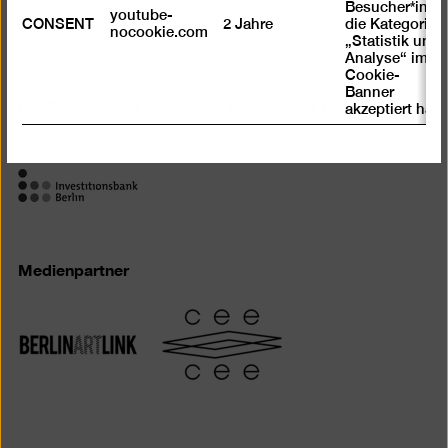
Besucher*in
youtube-
Machtstrukturen sichtbar zu machen.
CONSENT
2 Jahre
die Kategorie
nocookie.com
„Statistik und
Analyse“ im
Cookie-
Banner
Die Realisierung erfolgt mit freundlicher Unterstützung
akzeptiert hat
der
Medienpartner