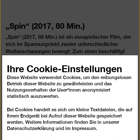
„Spin“ (2017, 80 Min.)
„Spin“ (2017, 80 Min.) ist ein essayistischer Film, der
sich im Spannungsfeld zweier unterschiedlicher
Weltanschauungen bewegt: Zum einen beschäftigt
sich Seidl mit den meditativen Tänzen des Sufismus.
Ihre Cookie-Einstellungen
In dieser spirituellen Praxis des Islam wird durch eine
wiederholte Rotation des Körpers ein transzendenter
Diese Website verwendet Cookies, um den reibungslosen
Zustand angestrebt. Ziel ist es, mit einer göttlichen
Betrieb dieser Website zu gewährleisten und das
Instanz in Verbindung zu treten. Der andere zentrale
Nutzungsverhalten der User*innen anonymisiert
Gegenstand der Arbeit ist der „Spin“ in der
statistisch auszuwerten.
Quantenmechanik: Er bezeichnet den Eigendrehimpuls
von Teilchen. Interessant ist, dass es auch in diesem
Bei Cookies handelt es sich um kleine Textdateien, die auf
Ihrem Endgerät bei Aufruf dieser Website gespeichert
Teil der Naturwissenschaft um ein Wissen jenseits der
werden. Weitere Informationen finden Sie in unserer
erfahrbaren Gewissheit geht: der Eigendrehimpuls ist
Datenschutzerklärung
und im
Impressum
.
eine theoretische Konstruktion, die nur formal-
mathematisch dargestellt werden kann – und die sich