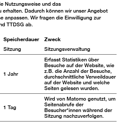
die Nutzungsweise und das
u erhalten. Dadurch können wir unser Angebot
se anpassen. Wir fragen die Einwilligung zur
d Zweifel
und TTDSG ab.
Speicherdauer
Zweck
hner und Installationskünstler
n (*1963 in Neumarkt St. Veit,
Sitzung
Sitzungsverwaltung
seit mehr als 15 Jahren zu den
Erfasst Statistiken über
genwartskünstlern.
Besuche auf der Website, wie
z.B. die Anzahl der Besuche,
1 Jahr
durchschnittliche Verweildauer
auf der Website und welche
Seiten gelesen wurden.
ndmalerei, Tafelbilder
Wird von Matomo genutzt, um
 und etwa 10 Meter hohe
Seitenabrufe der
1 Tag
ht aus einer eigens für
Besucher*innen während der
d fotografische
Sitzung nachzuverfolgen.