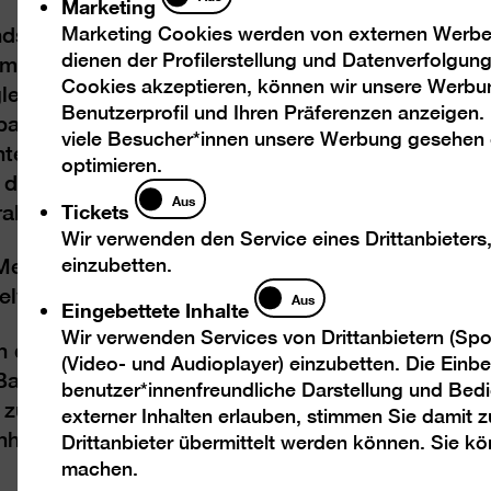
Marketing
Marketing Cookies werden von externen Werbed
dschaftsbild in der Tradition der „Weltlandschafte
dienen der Profilerstellung und Datenverfolgu
mischen Maler Joachim Patinirs entwickelten: A
Cookies akzeptieren, können wir unsere Werbu
gleich einem Panorama. Eine Hügellandschaft entf
Benutzerprofil und Ihren Präferenzen anzeigen.
bart sich aber auch ein ungeheurer Detailreichtu
viele Besucher*innen unsere Werbung gesehen
terbrochen wie etwa Fotografien aus Indien und 
optimieren.
r dem Abriss steht. Sie repräsentieren die im Tite
Tickets
Aus
Tickets
raler Bestandteil der Wandmalerei und zugleich 
Wir verwenden den Service eines Drittanbieters
einzubetten.
edien in der Berlinischen Galerie wird nur an d
Eingebettete
inzelwerke zu ihren Besitzern zurückgehen, die W
Aus
Eingebettete Inhalte
Inhalte
Wir verwenden Services von Drittanbietern (Spo
 des Kooperationsprojekts Painting Forever! – e
(Video- und Audioplayer) einzubetten. Die Einbet
Bank KunstHalle, der KW Institute for Contempor
benutzer*innenfreundliche Darstellung und Bedi
zu Berlin. Initiiert vom Regierenden Bürgermeist
externer Inhalten erlauben, stimmen Sie damit
nheiten.
Drittanbieter übermittelt werden können. Sie k
machen.