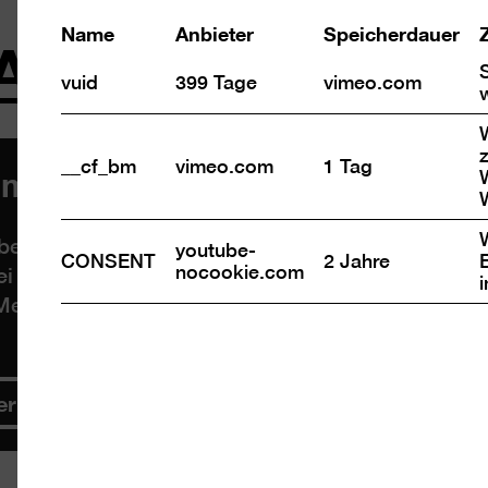
 Ausstellung
Name
Anbieter
Speicherdauer
vuid
399 Tage
vimeo.com
z
mmung, um Videos von YouTube 
__cf_bm
vimeo.com
1 Tag
e, um Videos einzubetten. Wenn Sie den Inhalt 
youtube-
CONSENT
2 Jahre
nocookie.com
ei personenbezogene Daten an Drittanbieter über
ehr Informationen dazu finden Sie in unserer
Da
er laden