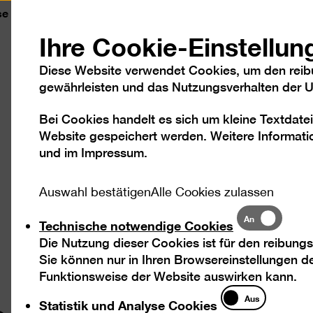
se
Kontakt
Leichte Sprache
DGS
Sc
Ihre Cookie-Einstellun
Diese Website verwendet Cookies, um den reib
gewährleisten und das Nutzungsverhalten der Us
Bei Cookies handelt es sich um kleine Textdatei
Besuch
Ausstellungen
Program
Website gespeichert werden. Weitere Informatio
und im
Impressum
.
Auswahl bestätigen
Alle Cookies zulassen
Technische
An
Technische notwendige Cookies
notwendige
Die Nutzung dieser Cookies ist für den reibungs
Cookies
Sie können nur in Ihren Browsereinstellungen de
Funktionsweise der Website auswirken kann.
Statistik
Aus
Statistik und Analyse Cookies
und