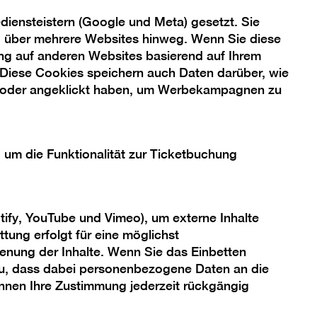
iensteistern (Google und Meta) gesetzt. Sie
n“, wie sie sich im 16.
ng über mehrere Websites hinweg. Wenn Sie diese
ckermanns Arbeit
ng auf anderen Websites basierend auf Ihrem
altet sich. Verändert
 Diese Cookies speichern auch Daten darüber, wie
m. Die idealtypische
 oder angeklickt haben, um Werbekampagnen zu
Tarlabasi, einem
l der Ausstellung
deren Widersacher.
, um die Funktionalität zur Ticketbuchung
iesem Ort so zu sehen
andgemälde übermalt.
tify, YouTube und Vimeo), um externe Inhalte
iner Kooperation der
tung erfolgt für eine möglichst
ary Art und der
enung der Inhalte. Wenn Sie das Einbetten
er von Berlin,
 zu, dass dabei personenbezogene Daten an die
önnen Ihre Zustimmung jederzeit rückgängig