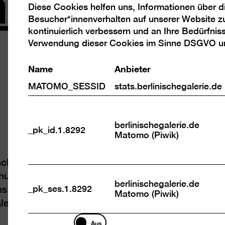
mann
Diese Cookies helfen uns, Informationen über 
Analyse
Besucher*innenverhalten auf unserer Website z
Cookies
kontinuierlich verbessern und an Ihre Bedürfnis
Hügel un
Verwendung dieser Cookies im Sinne DSGVO 
Name
Anbieter
Der Maler, Zeic
Franz Ackerman
MATOMO_SESSID
stats.berlinischegalerie.de
Bayern)gehört 
wichtigsten Ge
berlinischegalerie.de
_pk_id.1.8292
Matomo (Piwik)
sche Galerie ein Raumkonzept entwickelt, das Wa
hung setzt. Er bespielt die über 40 Meter lange
berlinischegalerie.de
_pk_ses.1.8292
 mit einer raumgreifenden Installation. Sie beste
Matomo (Piwik)
ei und wird durch großformatige Tafelbilder un
Marketing
Aus