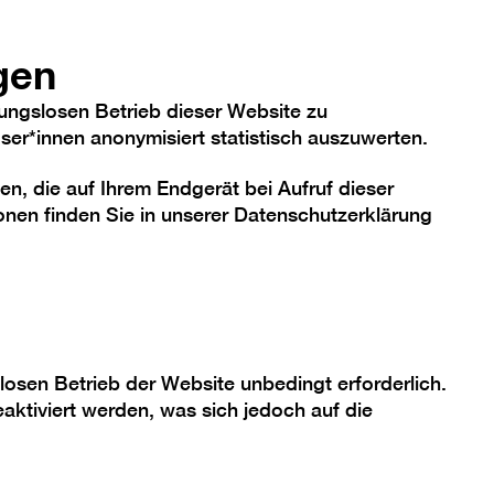
hriftgröße
Kontrast
De
En
Heute
gen
ungslosen Betrieb dieser Website zu
er*innen anonymisiert statistisch auszuwerten.
en, die auf Ihrem Endgerät bei Aufruf dieser
me
Sammlung
Berlinische Galerie
nen finden Sie in unserer
Datenschutzerklärung
losen Betrieb der Website unbedingt erforderlich.
aktiviert werden, was sich jedoch auf die