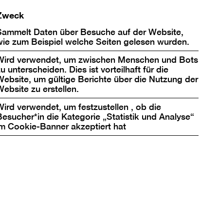
Zweck
Sammelt Daten über Besuche auf der Website,
wie zum Beispiel welche Seiten gelesen wurden.
Wird verwendet, um zwischen Menschen und Bots
u unterscheiden. Dies ist vorteilhaft für die
zu laden
Website, um gültige Berichte über die Nutzung der
Website zu erstellen.
Wird verwendet, um festzustellen , ob die
mit Ihrem Auswahl-Klick anzeigen
Besucher*in die Kategorie „Statistik und Analyse“
mittelt werden können. Sie können Ihre
im Cookie-Banner akzeptiert hat
tenschutzerklärung
.