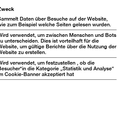
Menschen und
Zweck
Die Geschwindigkeit
Sammelt Daten über Besuche auf der Website,
es ließ sich nicht mehr
wie zum Beispiel welche Seiten gelesen wurden.
Auch die Reflexion des
Wird verwendet, um zwischen Menschen und Bots
ienholz, das sich auf
u unterscheiden. Dies ist vorteilhaft für die
nsbergs „Einreise“. In
Website, um gültige Berichte über die Nutzung der
stells Décollagen oder
Website zu erstellen.
itt an die Stelle von
Wird verwendet, um festzustellen , ob die
strakte Sprache.
Besucher*in die Kategorie „Statistik und Analyse“
im Cookie-Banner akzeptiert hat
st des 20.
d in den Raum
spiel. In ausladenden
schritten. Serien
 und die Gestaltung
en Detail kann eine
h daher nicht in