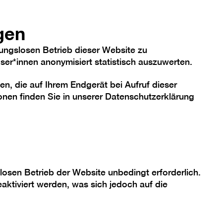
hriftgröße
Kontrast
De
En
Heute
gen
ungslosen Betrieb dieser Website zu
er*innen anonymisiert statistisch auszuwerten.
en, die auf Ihrem Endgerät bei Aufruf dieser
me
Sammlung
Berlinische Galerie
nen finden Sie in unserer
Datenschutzerklärung
losen Betrieb der Website unbedingt erforderlich.
aktiviert werden, was sich jedoch auf die