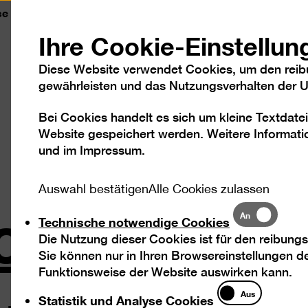
se
Kontakt
Leichte Sprache
DGS
Sc
Ihre Cookie-Einstellun
Diese Website verwendet Cookies, um den reib
gewährleisten und das Nutzungsverhalten der Us
Bei Cookies handelt es sich um kleine Textdatei
Besuch
Ausstellungen
Program
Website gespeichert werden. Weitere Informatio
und im
Impressum
.
c
Auswahl bestätigen
Alle Cookies zulassen
Technische
An
Technische notwendige Cookies
notwendige
Die Nutzung dieser Cookies ist für den reibungs
Cookies
Sie können nur in Ihren Browsereinstellungen de
Funktionsweise der Website auswirken kann.
Statistik
Aus
Statistik und Analyse Cookies
und