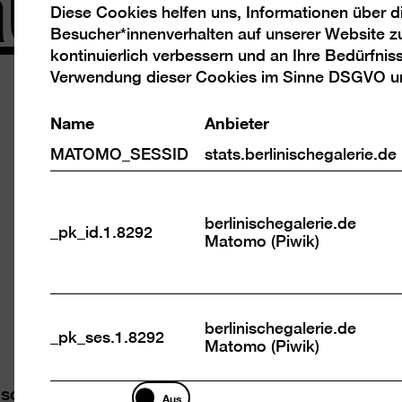
us Berlin
Diese Cookies helfen uns, Informationen über 
Analyse
Besucher*innenverhalten auf unserer Website z
Cookies
kontinuierlich verbessern und an Ihre Bedürfnis
Sammlun
Verwendung dieser Cookies im Sinne DSGVO 
Name
Anbieter
Die neue Auss
Berlinischen Ga
MATOMO_SESSID
stats.berlinischegalerie.de
nie vorgestell
Kunstwerke, so
berlinischegalerie.de
neu gestaltete
_pk_id.1.8292
Matomo (Piwik)
wurde ganz auf
oberen Etage g
Raumorganisat
berlinischegalerie.de
_pk_ses.1.8292
Matomo (Piwik)
Marketing
sonst – die unterschiedlichen Kunstarten mitein
Aus