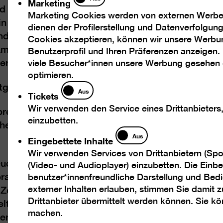
Marketing
rd auch noch auf eine chronologische Anordnung 
Marketing Cookies werden von externen Werbed
– hin und her überkreuzen sich Stile und Kunstspr
dienen der Profilerstellung und Datenverfolgu
d die einzelnen Sektionen thematisch sortiert. 
Cookies akzeptieren, können wir unsere Werbu
amte Ausstellung nach drei Hauptthemen, die zu 
Benutzerprofil und Ihren Präferenzen anzeigen.
en des 20. Jahrhunderts gehören:
viele Besucher*innen unsere Werbung gesehen
optimieren.
Tickets
ntgrenzungen
Aus
Tickets
Wir verwenden den Service eines Drittanbieters
essive als auch neusachliche oder kritisch reali
einzubetten.
che nach dem Menschenbild, dem Lebensraum un
Eingebettete
Aus
Eingebettete Inhalte
Inhalte
Wir verwenden Services von Drittanbietern (Spo
neuen Kunstsparten des Jahrhunderts, in der Frag
(Video- und Audioplayer) einzubetten. Die Einbet
prache, der Collage, Montage und Asemblage sow
benutzer*innenfreundliche Darstellung und Bedi
externer Inhalten erlauben, stimmen Sie damit
r Zeit. Dadaiismus, Surrealismus und vieles mehr 
Drittanbieter übermittelt werden können. Sie k
tbildes. Nicht nur die verheerenden Kriege ware
machen.
nschaft, die Entdeckung der Relativitätstheorie 