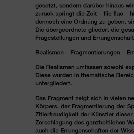
gesetzt, sondern darüber hinaus wi
zurück springt die Zeit – flic flac 
dennoch eine Ordnung zu geben, sin
Die übergeordnete gliedert die ges
Fragestellungen und Errungenschaft
Realismen – Fragmentierungen – E
Die Realismen umfassen sowohl expr
Diese wurden in thematische Berei
untergliedert.
Das Fragment zeigt sich in vielen 
Körpers, der Fragmentierung der S
Zitierfreudigkeit der Künstler diese
Zerschlagung des ganzheitlichen Wel
auch die Errungenschaften der Wisse