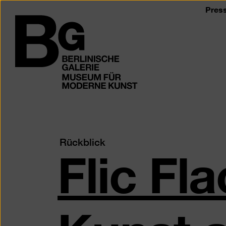
Zum
Pres
Seiteninhalt
Logo
springen
der
Berlinischen
Galerie
Flic Fla
Rückblick