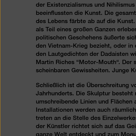
der Existenzialismus und Nihilismu
beeinflussten die Kunst. Die gesa
des Lebens färbte ab auf die Kunst
als Teil eines großen Ganzen erlebe
politischen Geschehens äußerte sic
den Vietnam-Krieg bezieht, oder in
den Lautgedichten der Dadaisten wi
Martin Riches “Motor-Mouth“. Der si
scheinbaren Gewissheiten. Junge Kün
Schließlich ist die Überschreitung v
Jahrhunderts. Die Skulptur besteh
umschreibende Linien und Flächen a
Installationen werden auch räumlich
treten an die Stelle des Einzelwer
der Künstler richtet sich auf das Ge
ganze Welt entdeckt und zum Monum