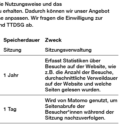
die Nutzungsweise und das
u erhalten. Dadurch können wir unser Angebot
se anpassen. Wir fragen die Einwilligung zur
gspräsentation
und TTDSG ab.
Speicherdauer
Zweck
tellung der Sammlung der
lerie zeigt nicht nur neue, noch
Sitzung
Sitzungsverwaltung
te bzw. neu erworbene
Erfasst Statistiken über
ndern präsentiert sich auch in
Besuche auf der Website, wie
z.B. die Anzahl der Besuche,
n Räumen. Auf der unteren Ebene
1 Jahr
durchschnittliche Verweildauer
 Stellwände verzichtet und in der
auf der Website und welche
Seiten gelesen wurden.
ibt es eine neue
ion.
Wird von Matomo genutzt, um
Seitenabrufe der
1 Tag
Besucher*innen während der
Sitzung nachzuverfolgen.
ander in Beziehung