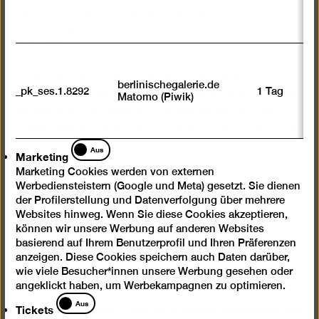
sondern präsentierte sie auch in berühmten
Ausstellungen und Publikationen der Fotografie des
Neuen Sehens.
In der Dauerausstellung werden etwa dreißig seiner
berlinischegalerie.de
_pk_ses.1.8292
1 Tag
Bilder in einem eigenen Raum gezeigt. Neben Werken
Matomo (Piwik)
der Berlinischen Galerie, sind Leihgaben aus den
LÜBECKER MUSEEN, Museum Behnhaus Drägerhaus
zu sehen.
Marketing
Aus
Marketing
Marketing Cookies werden von externen
Das Thomas Friedrich-Stipendium für
Werbediensteistern (Google und Meta) gesetzt. Sie dienen
Fotografieforschung ist initiiert und finanziert durch
der Profilerstellung und Datenverfolgung über mehrere
den Designer, Editor, Sammler und Fotohistoriker
Websites hinweg. Wenn Sie diese Cookies akzeptieren,
Manfred Heiting (The Heiting Library Trust). Es
können wir unsere Werbung auf anderen Websites
ermöglicht Wissenschaftler*innen, jeweils für die
basierend auf Ihrem Benutzerprofil und Ihren Präferenzen
anzeigen. Diese Cookies speichern auch Daten darüber,
Dauer eines Jahres einzelne Konvolute der
wie viele Besucher*innen unsere Werbung gesehen oder
Fotografischen Sammlung zu bearbeiten.
angeklickt haben, um Werbekampagnen zu optimieren.
Tickets
Aus
Mehr erfahren zum Thomas-Friedrich-Stipendium für
Tickets