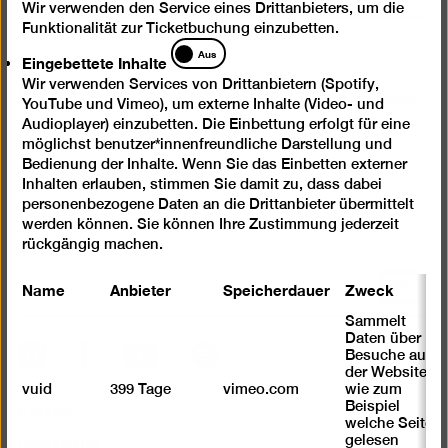
Fotografieforschung
Wir verwenden den Service eines Drittanbieters, um die
Funktionalität zur Ticketbuchung einzubetten.
Eingebettete
Aus
Eingebettete Inhalte
Inhalte
Wir verwenden Services von Drittanbietern (Spotify,
Im Rahmen des
Europäischen Monats der Fotografie
YouTube und Vimeo), um externe Inhalte (Video- und
Audioplayer) einzubetten. Die Einbettung erfolgt für eine
möglichst benutzer*innenfreundliche Darstellung und
Bedienung der Inhalte. Wenn Sie das Einbetten externer
Inhalten erlauben, stimmen Sie damit zu, dass dabei
personenbezogene Daten an die Drittanbieter übermittelt
werden können. Sie können Ihre Zustimmung jederzeit
rückgängig machen.
Nach
Name
Anbieter
Speicherdauer
Zweck
oben
Sammelt
scrolle
Daten über
Instagram
Facebook
Spotify
YouTube
Besuche auf
der Website,
vuid
399 Tage
vimeo.com
wie zum
Presse
Beispiel
welche Seiten
Newsletter
gelesen