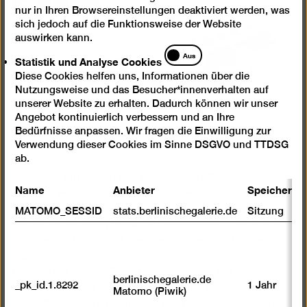
nur in Ihren Browsereinstellungen deaktiviert werden, was
sich jedoch auf die Funktionsweise der Website
auswirken kann.
Statistik
Aus
Statistik und Analyse Cookies
und
Diese Cookies helfen uns, Informationen über die
Analyse
Nutzungsweise und das Besucher*innenverhalten auf
Cookies
unserer Website zu erhalten. Dadurch können wir unser
Robert Petschow, Eisbahn auf Schlossteich, um 1930
Angebot kontinuierlich verbessern und an Ihre
© Urheberrechte am Werk erloschen
Bedürfnisse anpassen. Wir fragen die Einwilligung zur
Verwendung dieser Cookies im Sinne DSGVO und TTDSG
ab.
Seit 2014 gibt es an der Berlinischen Galerie das
Name
Anbieter
Speicherda
Thomas Friedrich-Stipendium für Fotografieforschung.
Der Stipendiat Michael Kempf arbeitete 2019 zu
MATOMO_SESSID
stats.berlinischegalerie.de
Sitzung
Robert Petschow (1888-1945), dessen oft fremdartig
anmutende Luftaufnahmen der 1920er bis 1930er
Jahre in der Fotogeschichte immer größere
Beachtung finden. Petschow, einer der bekanntesten
berlinischegalerie.de
_pk_id.1.8292
1 Jahr
Ballonfahrer der Weimarer Republik, veröffentlichte
Matomo (Piwik)
seine Bilder nicht nur in Fachjournalen zur Luftfahrt,