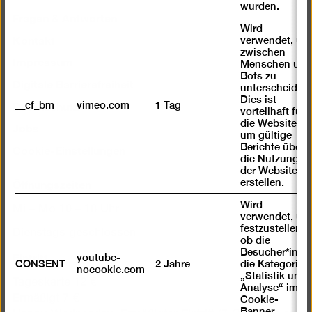
wurden.
Fragen & Antworten
Wird
Kontakt
verwendet, um
zwischen
Impressum
Menschen und
Bots zu
Digitale Barrierefreiheit
unterscheiden.
Dies ist
Datenschutz
__cf_bm
vimeo.com
1 Tag
vorteilhaft für
die Website,
Jobs
um gültige
Cookie-Einstellungen
Berichte über
die Nutzung
der Website zu
Öffnungszeiten
erstellen.
Wird
Mi – Mo 10 – 18 Uhr
verwendet, um
festzustellen ,
Dienstags geschlossen
ob die
Besucher*in
Eintritt
youtube-
CONSENT
2 Jahre
die Kategorie
nocookie.com
„Statistik und
Tageskarte 12 €
Analyse“ im
Ermäßigt 7 €
Cookie-
Banner