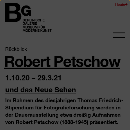
Zum
Heute
Logo
Seiteninhalt
der
springen
Berlinischen
Galerie
Navi
auf-
Robert Petschow
Rückblick
und
zukl
1.10.20
–
29.3.21
und das Neue Sehen
Im Rahmen des diesjährigen Thomas Friedrich-
Stipendium für Fotografieforschung werden in
der Dauerausstellung etwa dreißig Aufnahmen
von Robert Petschow (1888-1945) präsentiert.