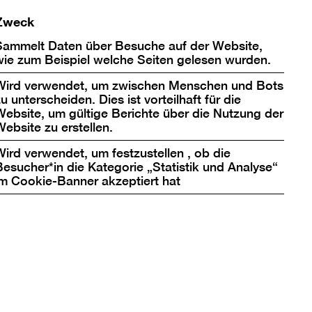
gsmangel eine wichtige
Zweck
igte Altbauten begegnet
Sammelt Daten über Besuche auf der Website,
wie zum Beispiel welche Seiten gelesen wurden.
Wird verwendet, um zwischen Menschen und Bots
DDR. Seit der Teilung
u unterscheiden. Dies ist vorteilhaft für die
n wollte die DDR
Website, um gültige Berichte über die Nutzung der
le Reste der Altstadt
Website zu erstellen.
ünschten Bezug zur
Wird verwendet, um festzustellen , ob die
ern und Reliefs einem
Besucher*in die Kategorie „Statistik und Analyse“
der Stadtreparatur war
im Cookie-Banner akzeptiert hat
enschen Identität und
h der