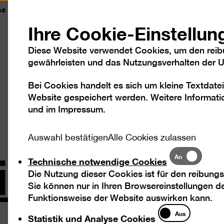
se
Kontakt
Leichte Sprache
DGS
Sc
Ihre Cookie-Einstellun
Diese Website verwendet Cookies, um den reib
gewährleisten und das Nutzungsverhalten der Us
Bei Cookies handelt es sich um kleine Textdatei
Besuch
Ausstellungen
Program
Website gespeichert werden. Weitere Informatio
und im
Impressum
.
 in der Ein
Auswahl bestätigen
Alle Cookies zulassen
Technische
An
Technische notwendige Cookies
notwendige
Die Nutzung dieser Cookies ist für den reibungs
Cookies
Sie können nur in Ihren Browsereinstellungen de
Funktionsweise der Website auswirken kann.
Statistik
Aus
Statistik und Analyse Cookies
und