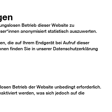
hriftgröße
Kontrast
De
En
Heute
gen
ungslosen Betrieb dieser Website zu
er*innen anonymisiert statistisch auszuwerten.
en, die auf Ihrem Endgerät bei Aufruf dieser
me
Sammlung
Berlinische Galerie
nen finden Sie in unserer
Datenschutzerklärung
heit
losen Betrieb der Website unbedingt erforderlich.
aktiviert werden, was sich jedoch auf die