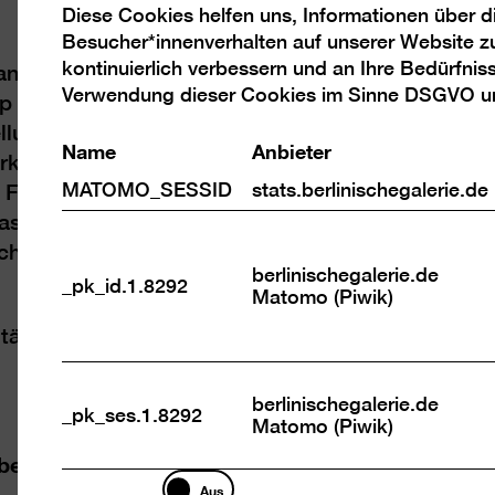
Diese Cookies helfen uns, Informationen über 
Analyse
Besucher*innenverhalten auf unserer Website z
Cookies
kontinuierlich verbessern und an Ihre Bedürfnis
tanden zur Realisierung ihrer Ideen nur Plattenba
Verwendung dieser Cookies im Sinne DSGVO 
yp WBS 70 schmucklos ausfällt, entwickelten Pla
ellung von kleinteiligem Fassadendekor. Im Nikola
Name
Anbieter
t) etwa entstanden aus vorgefertigten Bauteil
MATOMO_SESSID
stats.berlinischegalerie.de
Front des Friedrichstadt-Palastes erhielt ihre Ge
sflächen. Der Schriftzug auf dem Dach kam erst
sich einzelne Fassaden zusammensetzen oder ne
berlinischegalerie.de
_pk_id.1.8292
Matomo (Piwik)
tät Berlin
berlinischegalerie.de
_pk_ses.1.8292
Matomo (Piwik)
ben nach unten
Marketing
Aus