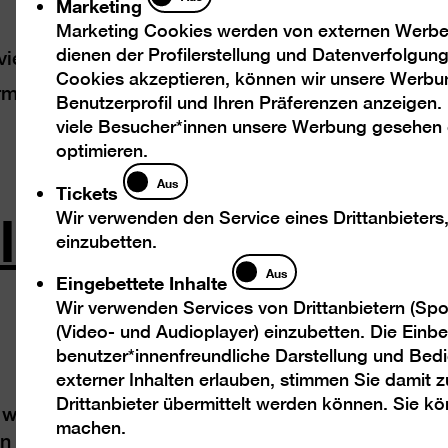
Marketing
Marketing Cookies werden von externen Werbed
dienen der Profilerstellung und Datenverfolgu
iertel
Cookies akzeptieren, können wir unsere Werbu
rmenmarkt
Benutzerprofil und Ihren Präferenzen anzeigen.
viele Besucher*innen unsere Werbung gesehen
optimieren.
Tickets
Aus
Tickets
lungskapitel
Wir verwenden den Service eines Drittanbieters
einzubetten.
Eingebettete
Aus
Eingebettete Inhalte
Inhalte
Wir verwenden Services von Drittanbietern (Spo
(Video- und Audioplayer) einzubetten. Die Einbet
benutzer*innenfreundliche Darstellung und Bedi
externer Inhalten erlauben, stimmen Sie damit
Drittanbieter übermittelt werden können. Sie k
war seit den 1970er Jahren die „historische Stad
machen.
n neuen Fokus auf bauliche Überlieferungen war