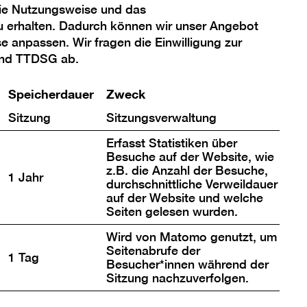
die Nutzungsweise und das
u erhalten. Dadurch können wir unser Angebot
se anpassen. Wir fragen die Einwilligung zur
usysteme zur
und TTDSG ab.
ner*innen
iviertel und am Platz
Speicherdauer
Zweck
en ganze Straßenzüge
Sitzung
Sitzungsverwaltung
staltung durch die
 in den 1990er Jahren
Erfasst Statistiken über
ue Kombinationen
Besuche auf der Website, wie
z.B. die Anzahl der Besuche,
1 Jahr
durchschnittliche Verweildauer
auf der Website und welche
Seiten gelesen wurden.
Wird von Matomo genutzt, um
Seitenabrufe der
1 Tag
Besucher*innen während der
Sitzung nachzuverfolgen.